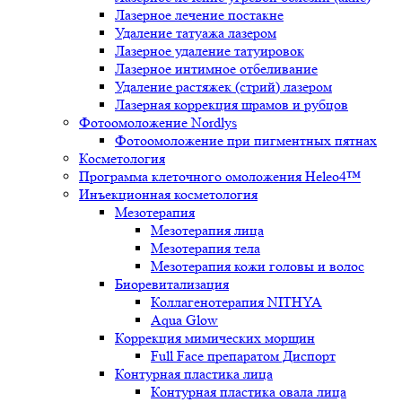
Лазерное лечение постакне
Удаление татуажа лазером
Лазерное удаление татуировок
Лазерное интимное отбеливание
Удаление растяжек (стрий) лазером
Лазерная коррекция шрамов и рубцов
Фотоомоложение Nordlys
Фотоомоложение при пигментных пятнах
Косметология
Программа клеточного омоложения Heleo4™
Инъекционная косметология
Мезотерапия
Мезотерапия лица
Мезотерапия тела
Мезотерапия кожи головы и волос
Биоревитализация
Коллагенотерапия NITHYA
Aqua Glow
Коррекция мимических морщин
Full Face препаратом Диспорт
Контурная пластика лица
Контурная пластика овала лица