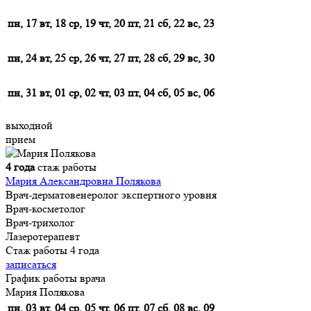
пн, 17
вт, 18
ср, 19
чт, 20
пт, 21
сб, 22
вс, 23
пн, 24
вт, 25
ср, 26
чт, 27
пт, 28
сб, 29
вс, 30
пн, 31
вт, 01
ср, 02
чт, 03
пт, 04
сб, 05
вс, 06
выходной
прием
4 года
стаж работы
Мария Александровна Полякова
Врач-дерматовенеролог экспертного уровня
Врач-косметолог
Врач-трихолог
Лазеротерапевт
Стаж работы 4 года
записаться
График работы врача
Мария Полякова
пн, 03
вт, 04
ср, 05
чт, 06
пт, 07
сб, 08
вс, 09