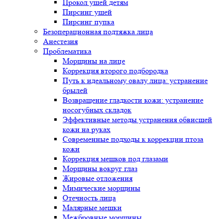
Прокол ушей детям
Пирсинг ушей
Пирсинг пупка
Безоперационная подтяжка лица
Анестезия
Проблематика
Морщины на лице
Коррекция второго подбородка
Путь к идеальному овалу лица: устранение
брылей
Возвращение гладкости кожи: устранение
носогубных складок
Эффективные методы устранения обвисшей
кожи на руках
Современные подходы к коррекции птоза
кожи
Коррекция мешков под глазами
Морщины вокруг глаз
Жировые отложения
Мимические морщины
Отечность лица
Малярные мешки
Межбровные морщины