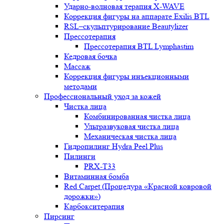
Ударно-волновая терапия X-WAVE
Коррекция фигуры на аппарате Exilis BTL
RSL–скульптурирование Beautylizer
Прессотерапия
Прессотерапия BTL Lymphastim
Кедровая бочка
Массаж
Коррекция фигуры инъекционными
методами
Профессиональный уход за кожей
Чистка лица
Комбинированная чистка лица
Ультразвуковая чистка лица
Механическая чистка лица
Гидропилинг Hydra Peel Plus
Пилинги
PRX-T33
Витаминная бомба
Red Carpet (Процедура «Красной ковровой
дорожки»)
Карбокситерапия
Пирсинг