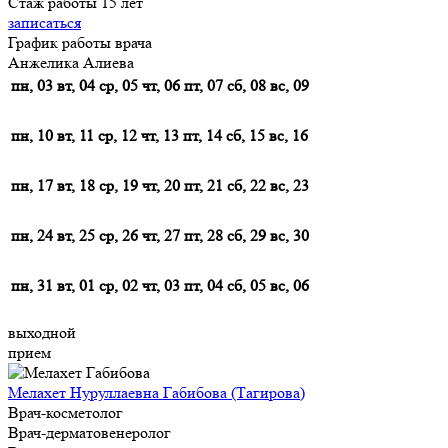
Стаж работы 15 лет
записаться
График работы врача
Анжелика Алиева
пн, 03
вт, 04
ср, 05
чт, 06
пт, 07
сб, 08
вс, 09
пн, 10
вт, 11
ср, 12
чт, 13
пт, 14
сб, 15
вс, 16
пн, 17
вт, 18
ср, 19
чт, 20
пт, 21
сб, 22
вс, 23
пн, 24
вт, 25
ср, 26
чт, 27
пт, 28
сб, 29
вс, 30
пн, 31
вт, 01
ср, 02
чт, 03
пт, 04
сб, 05
вс, 06
выходной
прием
Мелахет Нуруллаевна Габибова (Тагирова)
Врач-косметолог
Врач-дерматовенеролог