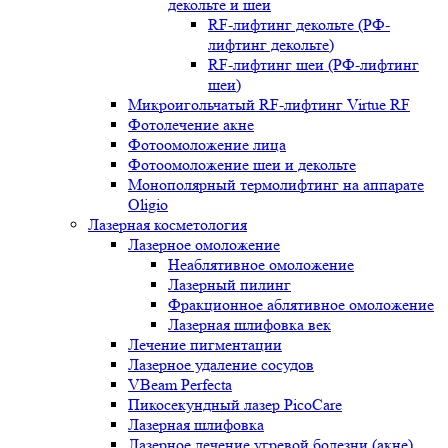
декольте и шеи
RF-лифтинг декольте (РФ-
лифтинг декольте)
RF-лифтинг шеи (РФ-лифтинг
шеи)
Микроигольчатый RF-лифтинг Virtue RF
Фотолечение акне
Фотоомоложение лица
Фотоомоложение шеи и декольте
Монополярный термолифтинг на аппарате
Oligio
Лазерная косметология
Лазерное омоложение
Неаблятивное омоложение
Лазерный пилинг
Фракционное аблятивное омоложение
Лазерная шлифовка век
Лечение пигментации
Лазерное удаление сосудов
VBeam Perfecta
Пикосекундный лазер PicoCare
Лазерная шлифовка
Лазерное лечение угревой болезни (акне)