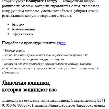
спорт и уход?
Beautylizer Therapy
— аппаратный вибро-
роликовый массаж, который справляется с тем, что не под
силу ручным методам: уменьшает объёмы, убирает отёки,
разглаживает кожу и возвращает лёгкость.
Быстро
Безболезненно
Эффективно
Подробнее о процедуре читайте
здесь.
* Условия акции:
- скидки по акции применяются к цене указанной в прайсе и не
суммируются со скидками по другим акциям
- cкидка на первую процедуру предоставляется клиенту впервые
покупающему данную услугу в клинике и не учитывается при покупке
абонемента.
Лицензия клиники,
которая защищает вас
Лицензия на осуществление медицинской деятельности Л041-
01050-61/00325961, выдана Министерством Здравоохранения