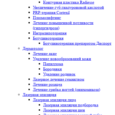
Контурная пластика Radiesse
Увеличение губ гиалуроновой кислотой
PRP-терапия Cortexil
Плазмолифтинг
Лечение повышенной потливости
(гипергидроза)
Интралипотерапия
Ботулинотерапия
Ботулинотерапия препаратом Диспорт
Дерматолог
Лечение акне
Удаление новообразований кожи
Папиллома
Бородавки
Удаление родинок
Лазерное лечение гемангиом
Лечение розацеа
Лечение грибка ногтей (онихомикоза)
Лазерная эпиляция
Лазерная эпиляция лица
Лазерная эпиляция подбородка
Лазерная эпиляция шеи