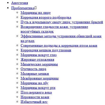
Анестезия
Проблематика

Морщины на лице
Коррекция второго подбородка
Путь к идеальному овалу лица: устранение брылей
Возвращение гладкости кожи: устранение
носогубных складок
Эффективные методы устранения обвисшей кожи
на руках
Современные подходы к коррекции птоза кожи
Коррекция мешков под глазами
Морщины вокруг глаз
Жировые отложения
Мимические морщины
Отечность лица
Малярные мешки
Межбровные морщины
Морщины на лбу
Морщины вокруг рта
Птоз верхнего века
Неровности кожи
Избыточный вес