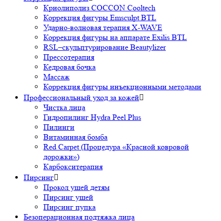
Криолиполиз COCCON Cooltech
Коррекция фигуры Emsculpt BTL
Ударно-волновая терапия X-WAVE
Коррекция фигуры на аппарате Exilis BTL
RSL–скульптурирование Beautylizer
Прессотерапия
Кедровая бочка
Массаж
Коррекция фигуры инъекционными методами
Профессиональный уход за кожей

Чистка лица
Гидропилинг Hydra Peel Plus
Пилинги
Витаминная бомба
Red Carpet (Процедура «Красной ковровой
дорожки»)
Карбокситерапия
Пирсинг

Прокол ушей детям
Пирсинг ушей
Пирсинг пупка
Безоперационная подтяжка лица