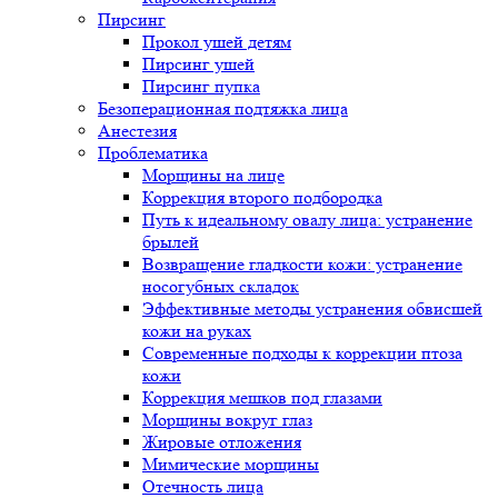
Пирсинг
Прокол ушей детям
Пирсинг ушей
Пирсинг пупка
Безоперационная подтяжка лица
Анестезия
Проблематика
Морщины на лице
Коррекция второго подбородка
Путь к идеальному овалу лица: устранение
брылей
Возвращение гладкости кожи: устранение
носогубных складок
Эффективные методы устранения обвисшей
кожи на руках
Современные подходы к коррекции птоза
кожи
Коррекция мешков под глазами
Морщины вокруг глаз
Жировые отложения
Мимические морщины
Отечность лица