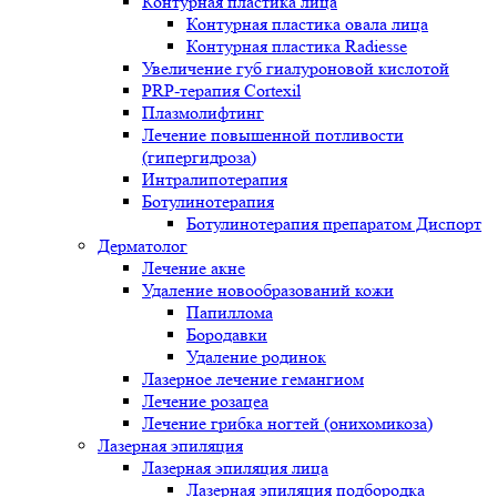
Контурная пластика лица
Контурная пластика овала лица
Контурная пластика Radiesse
Увеличение губ гиалуроновой кислотой
PRP-терапия Cortexil
Плазмолифтинг
Лечение повышенной потливости
(гипергидроза)
Интралипотерапия
Ботулинотерапия
Ботулинотерапия препаратом Диспорт
Дерматолог
Лечение акне
Удаление новообразований кожи
Папиллома
Бородавки
Удаление родинок
Лазерное лечение гемангиом
Лечение розацеа
Лечение грибка ногтей (онихомикоза)
Лазерная эпиляция
Лазерная эпиляция лица
Лазерная эпиляция подбородка