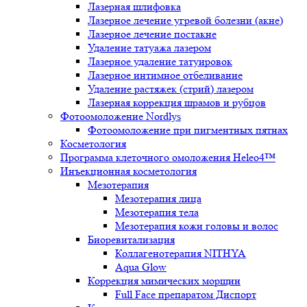
Лазерная шлифовка
Лазерное лечение угревой болезни (акне)
Лазерное лечение постакне
Удаление татуажа лазером
Лазерное удаление татуировок
Лазерное интимное отбеливание
Удаление растяжек (стрий) лазером
Лазерная коррекция шрамов и рубцов
Фотоомоложение Nordlys
Фотоомоложение при пигментных пятнах
Косметология
Программа клеточного омоложения Heleo4™
Инъекционная косметология
Мезотерапия
Мезотерапия лица
Мезотерапия тела
Мезотерапия кожи головы и волос
Биоревитализация
Коллагенотерапия NITHYA
Aqua Glow
Коррекция мимических морщин
Full Face препаратом Диспорт