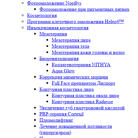
Фотоомоложение Nordlys
Фотоомоложение при пигментных пятнах
Косметология
Программа клеточного омоложения Heleo4™
Инъекционная косметология
Мезотерапия
Мезотерапия лица
Мезотерапия тела
Мезотерапия кожи головы и волос
Биоревитализация
Коллагенотерапия NITHYA
Aqua Glow
Коррекция мимических морщин
Full Face препаратом Диспорт
Контурная пластика лица
Контурная пластика овала лица
Контурная пластика Radiesse
Увеличение губ гиалуроновой кислотой
PRP-терапия Cortexil
Плазмолифтинг
Лечение повышенной потливости
(гипергидроза)