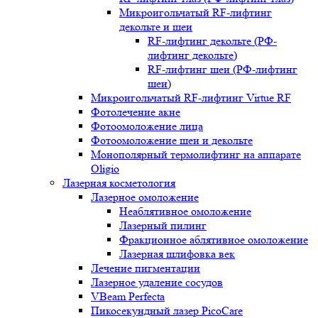
Микроигольчатый RF-лифтинг
декольте и шеи
RF-лифтинг декольте (РФ-
лифтинг декольте)
RF-лифтинг шеи (РФ-лифтинг
шеи)
Микроигольчатый RF-лифтинг Virtue RF
Фотолечение акне
Фотоомоложение лица
Фотоомоложение шеи и декольте
Монополярный термолифтинг на аппарате
Oligio
Лазерная косметология
Лазерное омоложение
Неаблятивное омоложение
Лазерный пилинг
Фракционное аблятивное омоложение
Лазерная шлифовка век
Лечение пигментации
Лазерное удаление сосудов
VBeam Perfecta
Пикосекундный лазер PicoCare