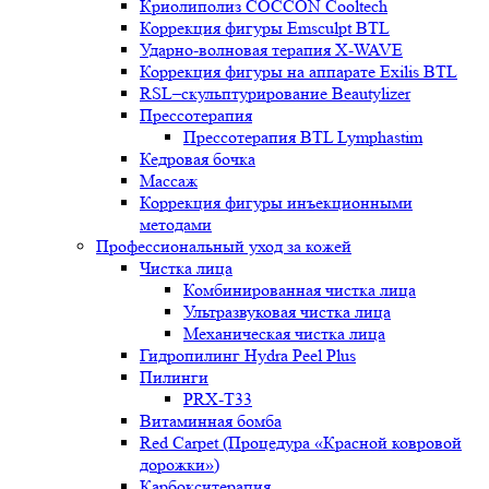
Криолиполиз COCCON Cooltech
Коррекция фигуры Emsculpt BTL
Ударно-волновая терапия X-WAVE
Коррекция фигуры на аппарате Exilis BTL
RSL–скульптурирование Beautylizer
Прессотерапия
Прессотерапия BTL Lymphastim
Кедровая бочка
Массаж
Коррекция фигуры инъекционными
методами
Профессиональный уход за кожей
Чистка лица
Комбинированная чистка лица
Ультразвуковая чистка лица
Механическая чистка лица
Гидропилинг Hydra Peel Plus
Пилинги
PRX-T33
Витаминная бомба
Red Carpet (Процедура «Красной ковровой
дорожки»)
Карбокситерапия