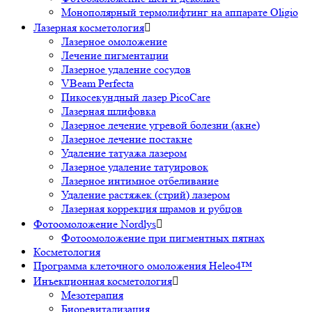
Монополярный термолифтинг на аппарате Oligio
Лазерная косметология

Лазерное омоложение
Лечение пигментации
Лазерное удаление сосудов
VBeam Perfecta
Пикосекундный лазер PicoCare
Лазерная шлифовка
Лазерное лечение угревой болезни (акне)
Лазерное лечение постакне
Удаление татуажа лазером
Лазерное удаление татуировок
Лазерное интимное отбеливание
Удаление растяжек (стрий) лазером
Лазерная коррекция шрамов и рубцов
Фотоомоложение Nordlys

Фотоомоложение при пигментных пятнах
Косметология
Программа клеточного омоложения Heleo4™
Инъекционная косметология

Мезотерапия
Биоревитализация