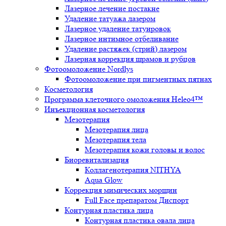
Лазерное лечение постакне
Удаление татуажа лазером
Лазерное удаление татуировок
Лазерное интимное отбеливание
Удаление растяжек (стрий) лазером
Лазерная коррекция шрамов и рубцов
Фотоомоложение Nordlys
Фотоомоложение при пигментных пятнах
Косметология
Программа клеточного омоложения Heleo4™
Инъекционная косметология
Мезотерапия
Мезотерапия лица
Мезотерапия тела
Мезотерапия кожи головы и волос
Биоревитализация
Коллагенотерапия NITHYA
Aqua Glow
Коррекция мимических морщин
Full Face препаратом Диспорт
Контурная пластика лица
Контурная пластика овала лица