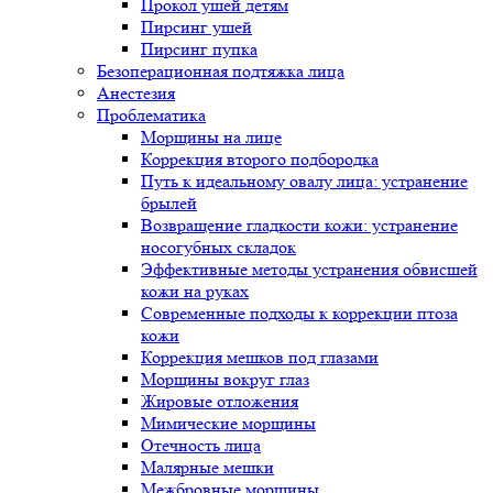
Прокол ушей детям
Пирсинг ушей
Пирсинг пупка
Безоперационная подтяжка лица
Анестезия
Проблематика
Морщины на лице
Коррекция второго подбородка
Путь к идеальному овалу лица: устранение
брылей
Возвращение гладкости кожи: устранение
носогубных складок
Эффективные методы устранения обвисшей
кожи на руках
Современные подходы к коррекции птоза
кожи
Коррекция мешков под глазами
Морщины вокруг глаз
Жировые отложения
Мимические морщины
Отечность лица
Малярные мешки
Межбровные морщины