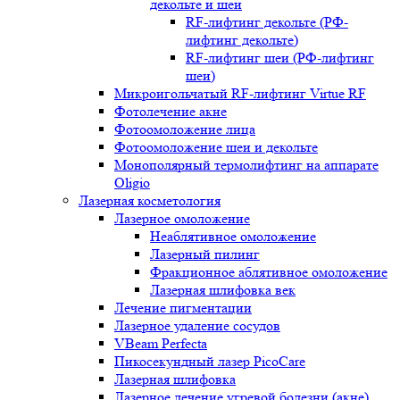
декольте и шеи
RF-лифтинг декольте (РФ-
лифтинг декольте)
RF-лифтинг шеи (РФ-лифтинг
шеи)
Микроигольчатый RF-лифтинг Virtue RF
Фотолечение акне
Фотоомоложение лица
Фотоомоложение шеи и декольте
Монополярный термолифтинг на аппарате
Oligio
Лазерная косметология
Лазерное омоложение
Неаблятивное омоложение
Лазерный пилинг
Фракционное аблятивное омоложение
Лазерная шлифовка век
Лечение пигментации
Лазерное удаление сосудов
VBeam Perfecta
Пикосекундный лазер PicoCare
Лазерная шлифовка
Лазерное лечение угревой болезни (акне)