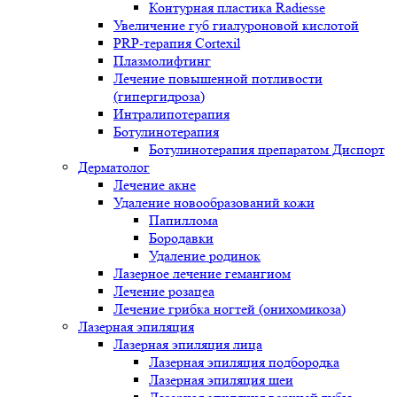
Контурная пластика Radiesse
Увеличение губ гиалуроновой кислотой
PRP-терапия Cortexil
Плазмолифтинг
Лечение повышенной потливости
(гипергидроза)
Интралипотерапия
Ботулинотерапия
Ботулинотерапия препаратом Диспорт
Дерматолог
Лечение акне
Удаление новообразований кожи
Папиллома
Бородавки
Удаление родинок
Лазерное лечение гемангиом
Лечение розацеа
Лечение грибка ногтей (онихомикоза)
Лазерная эпиляция
Лазерная эпиляция лица
Лазерная эпиляция подбородка
Лазерная эпиляция шеи