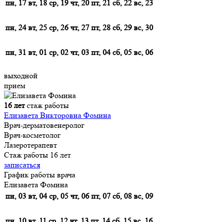
пн, 17
вт, 18
ср, 19
чт, 20
пт, 21
сб, 22
вс, 23
пн, 24
вт, 25
ср, 26
чт, 27
пт, 28
сб, 29
вс, 30
пн, 31
вт, 01
ср, 02
чт, 03
пт, 04
сб, 05
вс, 06
выходной
прием
16 лет
стаж работы
Елизавета Викторовна Фомина
Врач-дерматовенеролог
Врач-косметолог
Лазеротерапевт
Стаж работы 16 лет
записаться
График работы врача
Елизавета Фомина
пн, 03
вт, 04
ср, 05
чт, 06
пт, 07
сб, 08
вс, 09
пн, 10
вт, 11
ср, 12
чт, 13
пт, 14
сб, 15
вс, 16