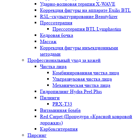
Ударно-волновая терапия X-WAVE
Коррекция фигуры на аппарате Exilis BTL
RSL–скульптурирование Beautylizer
Прессотерапия
Прессотерапия BTL Lymphastim
Кедровая бочка
Массаж
Коррекция фигуры инъекционными
методами
Профессиональный уход за кожей
Чистка лица
Комбинированная чистка лица
Ультразвуковая чистка лица
Механическая чистка лица
Гидропилинг Hydra Peel Plus
Пилинги
PRX-T33
Витаминная бомба
Red Carpet (Процедура «Красной ковровой
дорожки»)
Карбокситерапия
Пирсинг