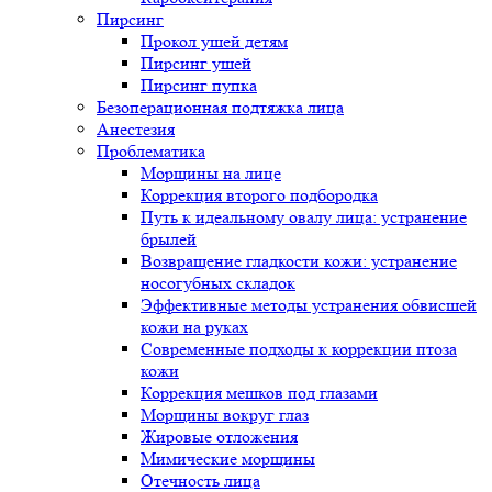
Пирсинг
Прокол ушей детям
Пирсинг ушей
Пирсинг пупка
Безоперационная подтяжка лица
Анестезия
Проблематика
Морщины на лице
Коррекция второго подбородка
Путь к идеальному овалу лица: устранение
брылей
Возвращение гладкости кожи: устранение
носогубных складок
Эффективные методы устранения обвисшей
кожи на руках
Современные подходы к коррекции птоза
кожи
Коррекция мешков под глазами
Морщины вокруг глаз
Жировые отложения
Мимические морщины
Отечность лица