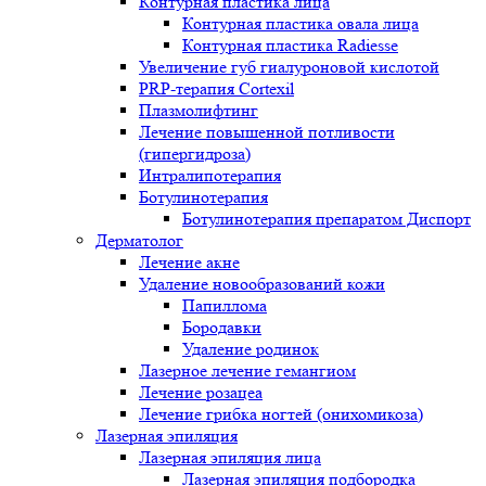
Контурная пластика лица
Контурная пластика овала лица
Контурная пластика Radiesse
Увеличение губ гиалуроновой кислотой
PRP-терапия Cortexil
Плазмолифтинг
Лечение повышенной потливости
(гипергидроза)
Интралипотерапия
Ботулинотерапия
Ботулинотерапия препаратом Диспорт
Дерматолог
Лечение акне
Удаление новообразований кожи
Папиллома
Бородавки
Удаление родинок
Лазерное лечение гемангиом
Лечение розацеа
Лечение грибка ногтей (онихомикоза)
Лазерная эпиляция
Лазерная эпиляция лица
Лазерная эпиляция подбородка