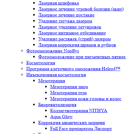
Лазерная шлифовка
Лазерное лечение угревой болезни (акне)
Лазерное лечение постакне
Удаление татуажа лазером
Лазерное удаление татуировок
Лазерное интимное отбеливание
Удаление растяжек (стрий) лазером
Лазерная коррекция шрамов и рубцов
Фотоомоложение Nordlys
Фотоомоложение при пигментных пятнах
Косметология
Программа клеточного омоложения Heleo4™
Инъекционная косметология
Мезотерапия
Мезотерапия лица
Мезотерапия тела
Мезотерапия кожи головы и волос
Биоревитализация
Коллагенотерапия NITHYA
Aqua Glow
Коррекция мимических морщин
Full Face препаратом Диспорт