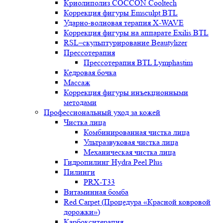
Криолиполиз COCCON Cooltech
Коррекция фигуры Emsculpt BTL
Ударно-волновая терапия X-WAVE
Коррекция фигуры на аппарате Exilis BTL
RSL–скульптурирование Beautylizer
Прессотерапия
Прессотерапия BTL Lymphastim
Кедровая бочка
Массаж
Коррекция фигуры инъекционными
методами
Профессиональный уход за кожей
Чистка лица
Комбинированная чистка лица
Ультразвуковая чистка лица
Механическая чистка лица
Гидропилинг Hydra Peel Plus
Пилинги
PRX-T33
Витаминная бомба
Red Carpet (Процедура «Красной ковровой
дорожки»)
Карбокситерапия