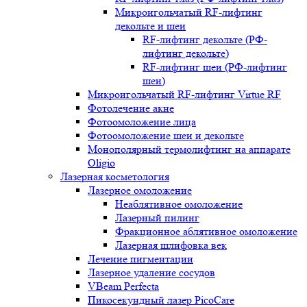
Микроигольчатый RF-лифтинг
декольте и шеи
RF-лифтинг декольте (РФ-
лифтинг декольте)
RF-лифтинг шеи (РФ-лифтинг
шеи)
Микроигольчатый RF-лифтинг Virtue RF
Фотолечение акне
Фотоомоложение лица
Фотоомоложение шеи и декольте
Монополярный термолифтинг на аппарате
Oligio
Лазерная косметология
Лазерное омоложение
Неаблятивное омоложение
Лазерный пилинг
Фракционное аблятивное омоложение
Лазерная шлифовка век
Лечение пигментации
Лазерное удаление сосудов
VBeam Perfecta
Пикосекундный лазер PicoCare