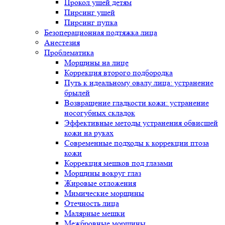
Прокол ушей детям
Пирсинг ушей
Пирсинг пупка
Безоперационная подтяжка лица
Анестезия
Проблематика
Морщины на лице
Коррекция второго подбородка
Путь к идеальному овалу лица: устранение
брылей
Возвращение гладкости кожи: устранение
носогубных складок
Эффективные методы устранения обвисшей
кожи на руках
Современные подходы к коррекции птоза
кожи
Коррекция мешков под глазами
Морщины вокруг глаз
Жировые отложения
Мимические морщины
Отечность лица
Малярные мешки
Межбровные морщины