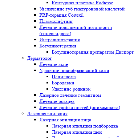
Контурная пластика Radiesse
Увеличение губ гиалуроновой кислотой
PRP-терапия Cortexil
Плазмолифтинг
Лечение повышенной потливости
(гипергидроза)
Интралипотерапия
Ботулинотерапия
Ботулинотерапия препаратом Диспорт
Дерматолог
Лечение акне
Удаление новообразований кожи
Папиллома
Бородавки
Удаление родинок
Лазерное лечение гемангиом
Лечение розацеа
Лечение грибка ногтей (онихомикоза)
Лазерная эпиляция
Лазерная эпиляция лица
Лазерная эпиляция подбородка
Лазерная эпиляция шеи