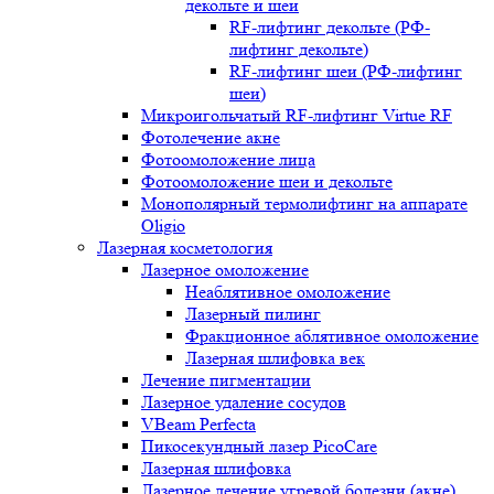
декольте и шеи
RF-лифтинг декольте (РФ-
лифтинг декольте)
RF-лифтинг шеи (РФ-лифтинг
шеи)
Микроигольчатый RF-лифтинг Virtue RF
Фотолечение акне
Фотоомоложение лица
Фотоомоложение шеи и декольте
Монополярный термолифтинг на аппарате
Oligio
Лазерная косметология
Лазерное омоложение
Неаблятивное омоложение
Лазерный пилинг
Фракционное аблятивное омоложение
Лазерная шлифовка век
Лечение пигментации
Лазерное удаление сосудов
VBeam Perfecta
Пикосекундный лазер PicoCare
Лазерная шлифовка
Лазерное лечение угревой болезни (акне)