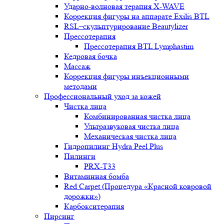
Ударно-волновая терапия X-WAVE
Коррекция фигуры на аппарате Exilis BTL
RSL–скульптурирование Beautylizer
Прессотерапия
Прессотерапия BTL Lymphastim
Кедровая бочка
Массаж
Коррекция фигуры инъекционными
методами
Профессиональный уход за кожей
Чистка лица
Комбинированная чистка лица
Ультразвуковая чистка лица
Механическая чистка лица
Гидропилинг Hydra Peel Plus
Пилинги
PRX-T33
Витаминная бомба
Red Carpet (Процедура «Красной ковровой
дорожки»)
Карбокситерапия
Пирсинг