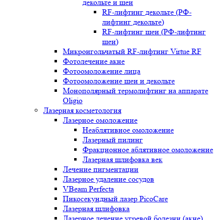
декольте и шеи
RF-лифтинг декольте (РФ-
лифтинг декольте)
RF-лифтинг шеи (РФ-лифтинг
шеи)
Микроигольчатый RF-лифтинг Virtue RF
Фотолечение акне
Фотоомоложение лица
Фотоомоложение шеи и декольте
Монополярный термолифтинг на аппарате
Oligio
Лазерная косметология
Лазерное омоложение
Неаблятивное омоложение
Лазерный пилинг
Фракционное аблятивное омоложение
Лазерная шлифовка век
Лечение пигментации
Лазерное удаление сосудов
VBeam Perfecta
Пикосекундный лазер PicoCare
Лазерная шлифовка
Лазерное лечение угревой болезни (акне)