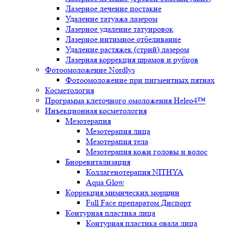
Лазерное лечение постакне
Удаление татуажа лазером
Лазерное удаление татуировок
Лазерное интимное отбеливание
Удаление растяжек (стрий) лазером
Лазерная коррекция шрамов и рубцов
Фотоомоложение Nordlys
Фотоомоложение при пигментных пятнах
Косметология
Программа клеточного омоложения Heleo4™
Инъекционная косметология
Мезотерапия
Мезотерапия лица
Мезотерапия тела
Мезотерапия кожи головы и волос
Биоревитализация
Коллагенотерапия NITHYA
Aqua Glow
Коррекция мимических морщин
Full Face препаратом Диспорт
Контурная пластика лица
Контурная пластика овала лица