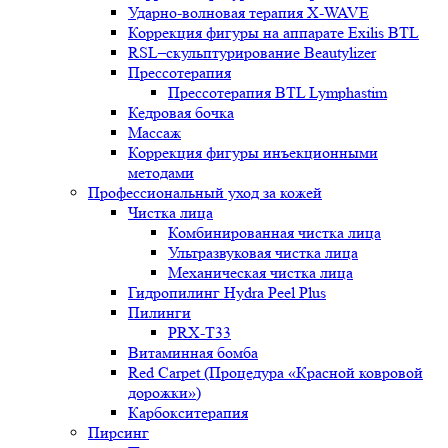
Ударно-волновая терапия X-WAVE
Коррекция фигуры на аппарате Exilis BTL
RSL–скульптурирование Beautylizer
Прессотерапия
Прессотерапия BTL Lymphastim
Кедровая бочка
Массаж
Коррекция фигуры инъекционными
методами
Профессиональный уход за кожей
Чистка лица
Комбинированная чистка лица
Ультразвуковая чистка лица
Механическая чистка лица
Гидропилинг Hydra Peel Plus
Пилинги
PRX-T33
Витаминная бомба
Red Carpet (Процедура «Красной ковровой
дорожки»)
Карбокситерапия
Пирсинг