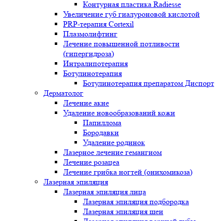
Контурная пластика Radiesse
Увеличение губ гиалуроновой кислотой
PRP-терапия Cortexil
Плазмолифтинг
Лечение повышенной потливости
(гипергидроза)
Интралипотерапия
Ботулинотерапия
Ботулинотерапия препаратом Диспорт
Дерматолог
Лечение акне
Удаление новообразований кожи
Папиллома
Бородавки
Удаление родинок
Лазерное лечение гемангиом
Лечение розацеа
Лечение грибка ногтей (онихомикоза)
Лазерная эпиляция
Лазерная эпиляция лица
Лазерная эпиляция подбородка
Лазерная эпиляция шеи