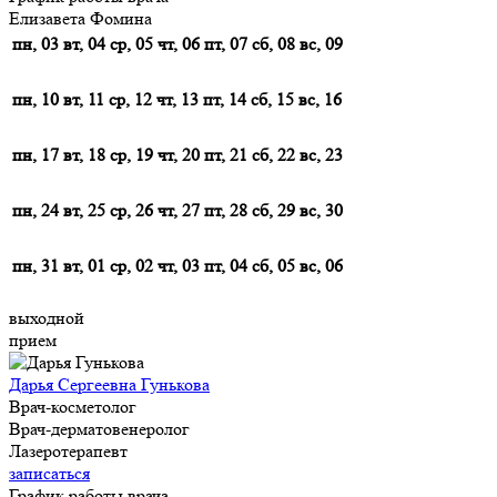
Елизавета Фомина
пн, 03
вт, 04
ср, 05
чт, 06
пт, 07
сб, 08
вс, 09
пн, 10
вт, 11
ср, 12
чт, 13
пт, 14
сб, 15
вс, 16
пн, 17
вт, 18
ср, 19
чт, 20
пт, 21
сб, 22
вс, 23
пн, 24
вт, 25
ср, 26
чт, 27
пт, 28
сб, 29
вс, 30
пн, 31
вт, 01
ср, 02
чт, 03
пт, 04
сб, 05
вс, 06
выходной
прием
Дарья Сергеевна Гунькова
Врач-косметолог
Врач-дерматовенеролог
Лазеротерапевт
записаться
График работы врача