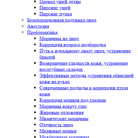
Прокол ушей детям
Пирсинг ушей
Пирсинг пупка
Безоперационная подтяжка лица
Анестезия
Проблематика
Морщины на лице
Коррекция второго подбородка
Путь к идеальному овалу лица: устранение
брылей
Возвращение гладкости кожи: устранение
носогубных складок
Эффективные методы устранения обвисшей
кожи на руках
Современные подходы к коррекции птоза
кожи
Коррекция мешков под глазами
Морщины вокруг глаз
Жировые отложения
Мимические морщины
Отечность лица
Малярные мешки
Межбровные морщины