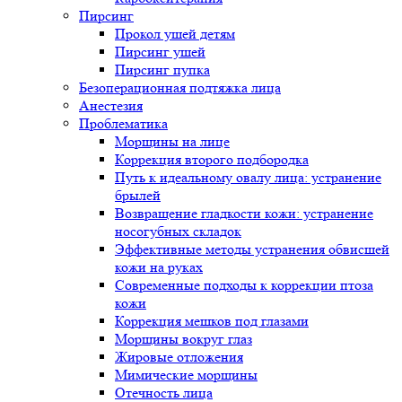
Пирсинг
Прокол ушей детям
Пирсинг ушей
Пирсинг пупка
Безоперационная подтяжка лица
Анестезия
Проблематика
Морщины на лице
Коррекция второго подбородка
Путь к идеальному овалу лица: устранение
брылей
Возвращение гладкости кожи: устранение
носогубных складок
Эффективные методы устранения обвисшей
кожи на руках
Современные подходы к коррекции птоза
кожи
Коррекция мешков под глазами
Морщины вокруг глаз
Жировые отложения
Мимические морщины
Отечность лица