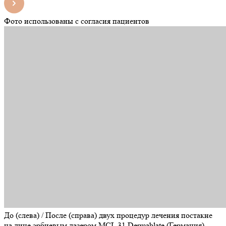
Фото использованы с согласия пациентов
До (слева) / После (справа) двух процедур лечения постакне
на лице эрбиевым лазером MCL 31 Dermablate (Германия)