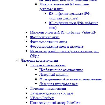
Микроигольчатый RF-лифтинг
декольте и шеи
RF-лифтинг декольте (РФ-
лифтинг декольте)
RF-лифтинг шеи (РФ-лифтинг
шеи)
Микроигольчатый RF-лифтинг Virtue RF
Фотолечение акне
Фотоомоложение лица
Фотоомоложение шеи и декольте
Монополярный термолифтинг на аппарате
Oligio
Лазерная косметология
Лазерное омоложение
Неаблятивное омоложение
Лазерный пилинг
Фракционное аблятивное омоложение
Лазерная шлифовка век
Лечение пигментации
Лазерное удаление сосудов
VBeam Perfecta
Пикосекундный лазер PicoCare