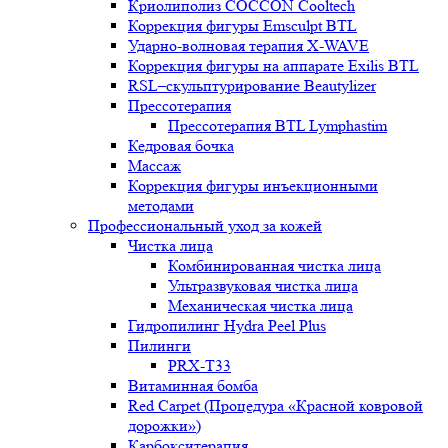
Криолиполиз COCCON Cooltech
Коррекция фигуры Emsculpt BTL
Ударно-волновая терапия X-WAVE
Коррекция фигуры на аппарате Exilis BTL
RSL–скульптурирование Beautylizer
Прессотерапия
Прессотерапия BTL Lymphastim
Кедровая бочка
Массаж
Коррекция фигуры инъекционными
методами
Профессиональный уход за кожей
Чистка лица
Комбинированная чистка лица
Ультразвуковая чистка лица
Механическая чистка лица
Гидропилинг Hydra Peel Plus
Пилинги
PRX-T33
Витаминная бомба
Red Carpet (Процедура «Красной ковровой
дорожки»)
Карбокситерапия