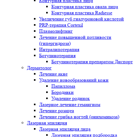
Контурная пластика лица
Контурная пластика овала лица
Контурная пластика Radiesse
Увеличение губ гиалуроновой кислотой
PRP-терапия Cortexil
Плазмолифтинг
Лечение повышенной потливости
(гипергидроза)
Интралипотерапия
Ботулинотерапия
Ботулинотерапия препаратом Диспорт
Дерматолог
Лечение акне
Удаление новообразований кожи
Папиллома
Бородавки
Удаление родинок
Лазерное лечение гемангиом
Лечение розацеа
Лечение грибка ногтей (онихомикоза)
Лазерная эпиляция
Лазерная эпиляция лица
Лазерная эпиляция подбородка