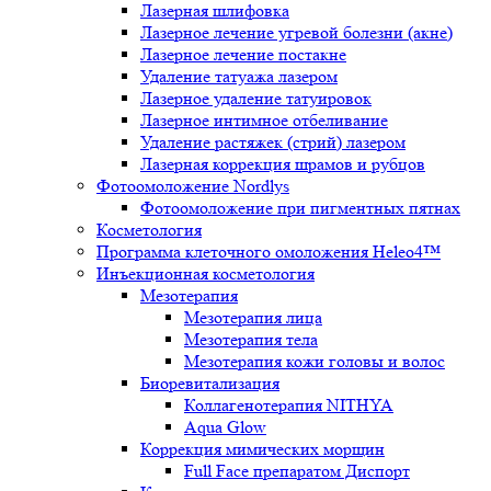
Лазерная шлифовка
Лазерное лечение угревой болезни (акне)
Лазерное лечение постакне
Удаление татуажа лазером
Лазерное удаление татуировок
Лазерное интимное отбеливание
Удаление растяжек (стрий) лазером
Лазерная коррекция шрамов и рубцов
Фотоомоложение Nordlys
Фотоомоложение при пигментных пятнах
Косметология
Программа клеточного омоложения Heleo4™
Инъекционная косметология
Мезотерапия
Мезотерапия лица
Мезотерапия тела
Мезотерапия кожи головы и волос
Биоревитализация
Коллагенотерапия NITHYA
Aqua Glow
Коррекция мимических морщин
Full Face препаратом Диспорт