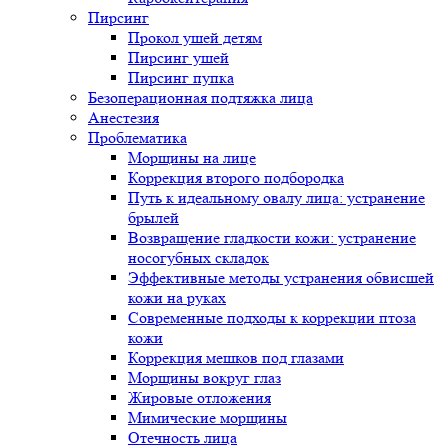
Пирсинг
Прокол ушей детям
Пирсинг ушей
Пирсинг пупка
Безоперационная подтяжка лица
Анестезия
Проблематика
Морщины на лице
Коррекция второго подбородка
Путь к идеальному овалу лица: устранение
брылей
Возвращение гладкости кожи: устранение
носогубных складок
Эффективные методы устранения обвисшей
кожи на руках
Современные подходы к коррекции птоза
кожи
Коррекция мешков под глазами
Морщины вокруг глаз
Жировые отложения
Мимические морщины
Отечность лица