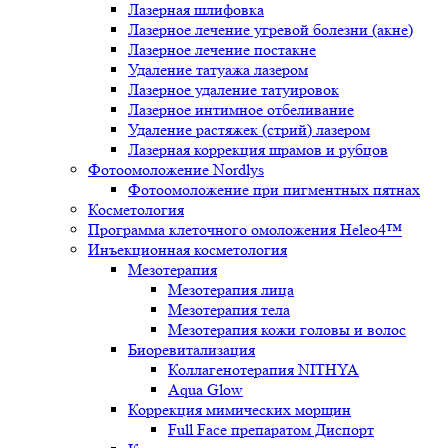
Лазерная шлифовка
Лазерное лечение угревой болезни (акне)
Лазерное лечение постакне
Удаление татуажа лазером
Лазерное удаление татуировок
Лазерное интимное отбеливание
Удаление растяжек (стрий) лазером
Лазерная коррекция шрамов и рубцов
Фотоомоложение Nordlys
Фотоомоложение при пигментных пятнах
Косметология
Программа клеточного омоложения Heleo4™
Инъекционная косметология
Мезотерапия
Мезотерапия лица
Мезотерапия тела
Мезотерапия кожи головы и волос
Биоревитализация
Коллагенотерапия NITHYA
Aqua Glow
Коррекция мимических морщин
Full Face препаратом Диспорт