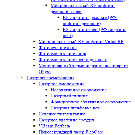
Микроигольчатый RF-лифтинг
декольте и шеи
RF-лифтинг декольте (РФ-
лифтинг декольте)
RF-лифтинг шеи (РФ-лифтинг
шеи)
Микроигольчатый RF-лифтинг Virtue RF
Фотолечение акне
Фотоомоложение лица
Фотоомоложение шеи и декольте
Монополярный термолифтинг на аппарате
Oligio
Лазерная косметология
Лазерное омоложение
Неаблятивное омоложение
Лазерный пилинг
Фракционное аблятивное омоложение
Лазерная шлифовка век
Лечение пигментации
Лазерное удаление сосудов
VBeam Perfecta
Пикосекундный лазер PicoCare