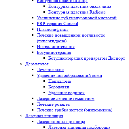
Контурная пластика лица
Контурная пластика овала лица
Контурная пластика Radiesse
Увеличение губ гиалуроновой кислотой
PRP-терапия Cortexil
Плазмолифтинг
Лечение повышенной потливости
(гипергидроза)
Интралипотерапия
Ботулинотерапия
Ботулинотерапия препаратом Диспорт
Дерматолог
Лечение акне
Удаление новообразований кожи
Папиллома
Бородавки
Удаление родинок
Лазерное лечение гемангиом
Лечение розацеа
Лечение грибка ногтей (онихомикоза)
Лазерная эпиляция
Лазерная эпиляция лица
Лазерная эпиляция подбородка