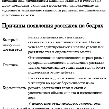
внешний вид, специалисты клиники Skinerica в Ростове-на-
Дону предложат различные процедуры, направленные на
удаление и уменьшение видимости растяжек, восстановление
эластичности кожи.
Причины появления растяжек на бедрах
Резкие изменения веса негативно
Быстрый
сказываются на эластичности кожи. Она не
набор или
успевает адаптироваться к новым условиями
потеря веса
растягивается в определенных местах.
Отягощенная наследственность играет роль в
предрасположенности к появлению растяжек,
Генетика
так как определенные типы кожи могут более
подвержены этому дефекту.
Растяжки на бедрах и животе часто возникают
у женщин во время беременности из-за
Беременность
резкого растяжения кожи в связи с
увеличением объема живота и изменениями
веса.
У подростков резко меняются размеры тела,
Подростковый
что приводит к появлению растяжек на