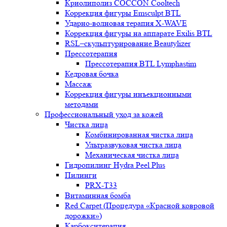
Криолиполиз COCCON Cooltech
Коррекция фигуры Emsculpt BTL
Ударно-волновая терапия X-WAVE
Коррекция фигуры на аппарате Exilis BTL
RSL–скульптурирование Beautylizer
Прессотерапия
Прессотерапия BTL Lymphastim
Кедровая бочка
Массаж
Коррекция фигуры инъекционными
методами
Профессиональный уход за кожей
Чистка лица
Комбинированная чистка лица
Ультразвуковая чистка лица
Механическая чистка лица
Гидропилинг Hydra Peel Plus
Пилинги
PRX-T33
Витаминная бомба
Red Carpet (Процедура «Красной ковровой
дорожки»)
Карбокситерапия