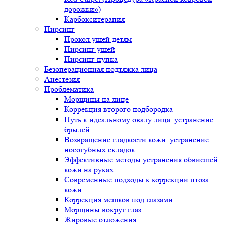
дорожки»)
Карбокситерапия
Пирсинг
Прокол ушей детям
Пирсинг ушей
Пирсинг пупка
Безоперационная подтяжка лица
Анестезия
Проблематика
Морщины на лице
Коррекция второго подбородка
Путь к идеальному овалу лица: устранение
брылей
Возвращение гладкости кожи: устранение
носогубных складок
Эффективные методы устранения обвисшей
кожи на руках
Современные подходы к коррекции птоза
кожи
Коррекция мешков под глазами
Морщины вокруг глаз
Жировые отложения