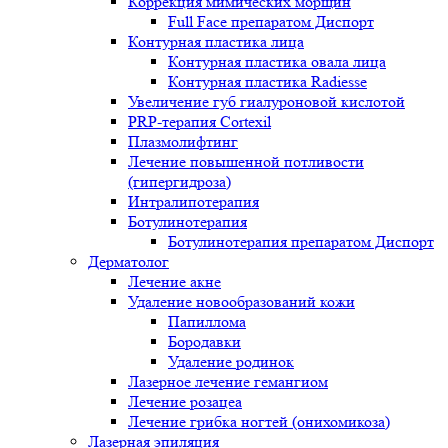
Коррекция мимических морщин
Full Face препаратом Диспорт
Контурная пластика лица
Контурная пластика овала лица
Контурная пластика Radiesse
Увеличение губ гиалуроновой кислотой
PRP-терапия Cortexil
Плазмолифтинг
Лечение повышенной потливости
(гипергидроза)
Интралипотерапия
Ботулинотерапия
Ботулинотерапия препаратом Диспорт
Дерматолог
Лечение акне
Удаление новообразований кожи
Папиллома
Бородавки
Удаление родинок
Лазерное лечение гемангиом
Лечение розацеа
Лечение грибка ногтей (онихомикоза)
Лазерная эпиляция