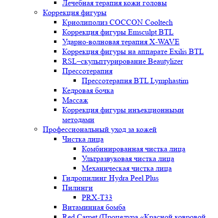
Лечебная терапия кожи головы
Коррекция фигуры
Криолиполиз COCCON Cooltech
Коррекция фигуры Emsculpt BTL
Ударно-волновая терапия X-WAVE
Коррекция фигуры на аппарате Exilis BTL
RSL–скульптурирование Beautylizer
Прессотерапия
Прессотерапия BTL Lymphastim
Кедровая бочка
Массаж
Коррекция фигуры инъекционными
методами
Профессиональный уход за кожей
Чистка лица
Комбинированная чистка лица
Ультразвуковая чистка лица
Механическая чистка лица
Гидропилинг Hydra Peel Plus
Пилинги
PRX-T33
Витаминная бомба
Red Carpet (Процедура «Красной ковровой