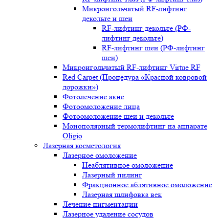
Микроигольчатый RF-лифтинг
декольте и шеи
RF-лифтинг декольте (РФ-
лифтинг декольте)
RF-лифтинг шеи (РФ-лифтинг
шеи)
Микроигольчатый RF-лифтинг Virtue RF
Red Carpet (Процедура «Красной ковровой
дорожки»)
Фотолечение акне
Фотоомоложение лица
Фотоомоложение шеи и декольте
Монополярный термолифтинг на аппарате
Oligio
Лазерная косметология
Лазерное омоложение
Неаблятивное омоложение
Лазерный пилинг
Фракционное аблятивное омоложение
Лазерная шлифовка век
Лечение пигментации
Лазерное удаление сосудов