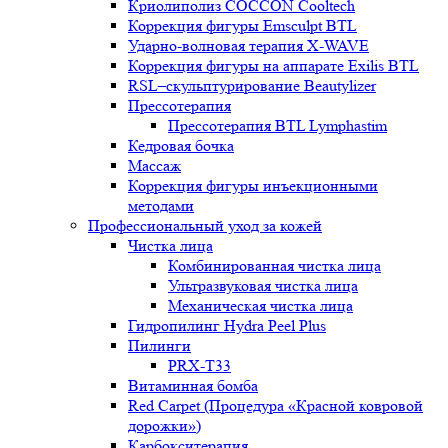
Криолиполиз COCCON Cooltech
Коррекция фигуры Emsculpt BTL
Ударно-волновая терапия X-WAVE
Коррекция фигуры на аппарате Exilis BTL
RSL–скульптурирование Beautylizer
Прессотерапия
Прессотерапия BTL Lymphastim
Кедровая бочка
Массаж
Коррекция фигуры инъекционными
методами
Профессиональный уход за кожей
Чистка лица
Комбинированная чистка лица
Ультразвуковая чистка лица
Механическая чистка лица
Гидропилинг Hydra Peel Plus
Пилинги
PRX-T33
Витаминная бомба
Red Carpet (Процедура «Красной ковровой
дорожки»)
Карбокситерапия