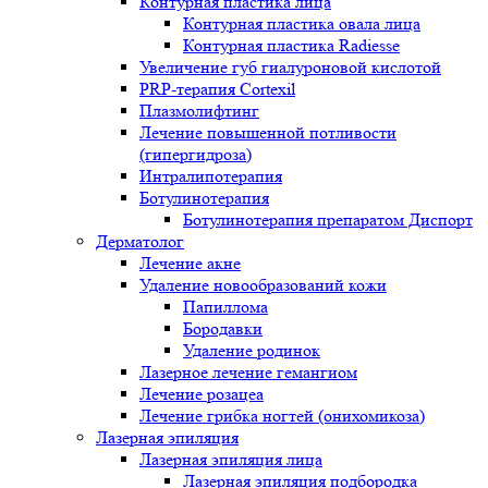
Контурная пластика лица
Контурная пластика овала лица
Контурная пластика Radiesse
Увеличение губ гиалуроновой кислотой
PRP-терапия Cortexil
Плазмолифтинг
Лечение повышенной потливости
(гипергидроза)
Интралипотерапия
Ботулинотерапия
Ботулинотерапия препаратом Диспорт
Дерматолог
Лечение акне
Удаление новообразований кожи
Папиллома
Бородавки
Удаление родинок
Лазерное лечение гемангиом
Лечение розацеа
Лечение грибка ногтей (онихомикоза)
Лазерная эпиляция
Лазерная эпиляция лица
Лазерная эпиляция подбородка