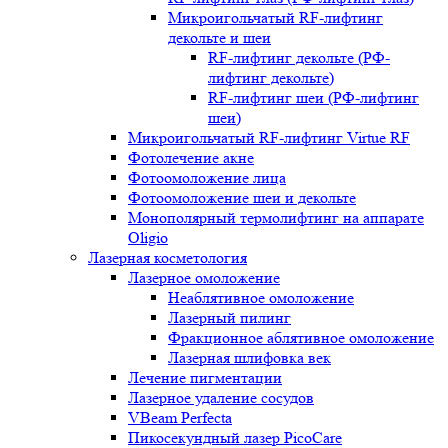
Микроигольчатый RF-лифтинг
декольте и шеи
RF-лифтинг декольте (РФ-
лифтинг декольте)
RF-лифтинг шеи (РФ-лифтинг
шеи)
Микроигольчатый RF-лифтинг Virtue RF
Фотолечение акне
Фотоомоложение лица
Фотоомоложение шеи и декольте
Монополярный термолифтинг на аппарате
Oligio
Лазерная косметология
Лазерное омоложение
Неаблятивное омоложение
Лазерный пилинг
Фракционное аблятивное омоложение
Лазерная шлифовка век
Лечение пигментации
Лазерное удаление сосудов
VBeam Perfecta
Пикосекундный лазер PicoCare