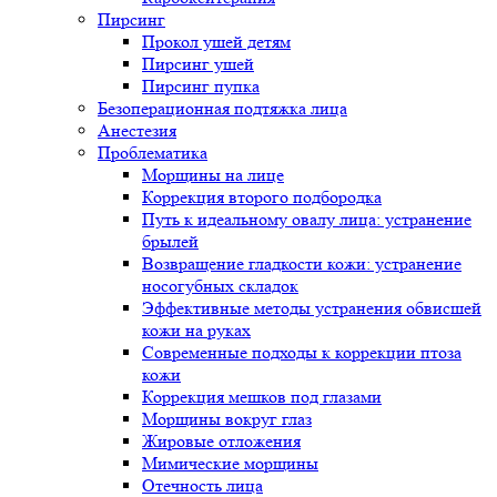
Пирсинг
Прокол ушей детям
Пирсинг ушей
Пирсинг пупка
Безоперационная подтяжка лица
Анестезия
Проблематика
Морщины на лице
Коррекция второго подбородка
Путь к идеальному овалу лица: устранение
брылей
Возвращение гладкости кожи: устранение
носогубных складок
Эффективные методы устранения обвисшей
кожи на руках
Современные подходы к коррекции птоза
кожи
Коррекция мешков под глазами
Морщины вокруг глаз
Жировые отложения
Мимические морщины
Отечность лица