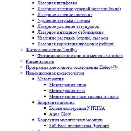
Лазерная шлифовка
Лазерное лечение угревой болезни (акне)
Лазерное лечение постакне
Удаление татуажа лазером
Лазерное удаление татуировок
Лазерное интимное отбеливание
Удаление растяжек (стрий) лазером
Лазерная коррекция шрамов и рубцов
Фотоомоложение Nordlys
Фотоомоложение при пигментных пятнах
Косметология
Программа клеточного омоложения Heleo4™
Инъекционная косметология
Мезотерапия
Мезотерапия лица
Мезотерапия тела
Мезотерапия кожи головы и волос
Биоревитализация
Коллагенотерапия NITHYA
Aqua Glow
Коррекция мимических морщин
Full Face препаратом Диспорт